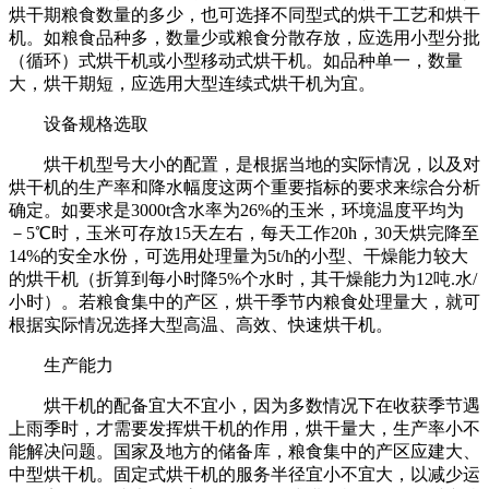
烘干期粮食数量的多少，也可选择不同型式的烘干工艺和烘干
机。如粮食品种多，数量少或粮食分散存放，应选用小型分批
（循环）式烘干机或小型移动式烘干机。如品种单一，数量
大，烘干期短，应选用大型连续式烘干机为宜。
设备规格选取
烘干机型号大小的配置，是根据当地的实际情况，以及对
烘干机的生产率和降水幅度这两个重要指标的要求来综合分析
确定。如要求是
3000t含水率为26%的玉米，环境温度平均为
－5℃时，玉米可存放15天左右，每天工作20h，30天烘完降至
14%的安全水份，可选用处理量为5t/h的小型、干燥能力较大
的烘干机（折算到每小时降5%个水时，其干燥能力为12吨.水/
小时）。若粮食集中的产区，烘干季节内粮食处理量大，就可
根据实际情况选择大型高温、高效、快速烘干机。
生产能力
烘干机的配备宜大不宜小，因为多数情况下在收获季节遇
上雨季时，才需要发挥烘干机的作用，烘干量大，生产率小不
能解决问题。国家及地方的储备库，粮食集中的产区应建大、
中型烘干机。固定式烘干机的服务半径宜小不宜大，以减少运