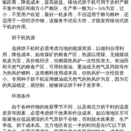
输距离，降低成本，提高效益。移动式烘干机可用于农村产粮
不集中地区和南方小产粮区，生产率一般为
2～5t/h为宜，过
小，不受用户欢迎，最好一机多用，不但适用于粮与粮种，还
适用于一些经济作物，该服务半径应大些，才能发挥移动式烘
干机的作用。
烘干机热源
选择烘干机时必需考虑当地的能源资源，以做到合理利
用，降低成本。如有煤矿的粮食产区，热源以用煤、无烟煤或
焦炭为宜，其价格经济，但燃煤热风炉一次性投资大。有油田
和天然气的粮食产区，可用轻柴油、重油或天然气及丙烷等作
为热风炉燃料，这类燃料使用成本高，但热风炉一次性投资
小。专用种子烘干机应用燃油或天然气的热风炉为宜，因为它
的风温稳定，易控制，能够保证烘干种子发芽率。
环境条件
由于各种作物的收获季节不同，以及南北方烘干时的温度
差异等因素，必需考虑烘干效果和作业成本。如沿海地区尽可
能避免在低温潮湿的天气里烘干谷物，否则脱水效果差、生产
率低、烘干成本高。北方地区有近一半的时间是在
0℃以下烘