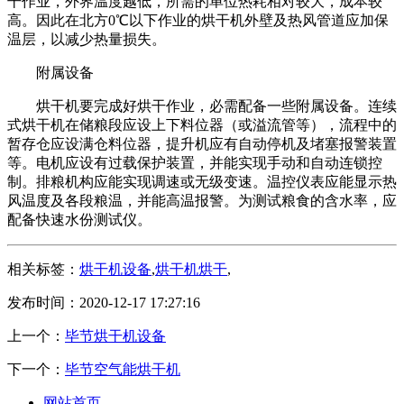
干作业，外界温度越低，所需的单位热耗相对较大，成本较
高。因此在北方0℃以下作业的烘干机外壁及热风管道应加保
温层，以减少热量损失。
附属设备
烘干机要完成好烘干作业，必需配备一些附属设备。连续
式烘干机在储粮段应设上下料位器（或溢流管等），流程中的
暂存仓应设满仓料位器，提升机应有自动停机及堵塞报警装置
等。电机应设有过载保护装置，并能实现手动和自动连锁控
制。排粮机构应能实现调速或无级变速。温控仪表应能显示热
风温度及各段粮温，并能高温报警。为测试粮食的含水率，应
配备快速水份测试仪。
相关标签：
烘干机设备
,
烘干机烘干
,
发布时间：2020-12-17 17:27:16
上一个：
毕节烘干机设备
下一个：
毕节空气能烘干机
网站首页