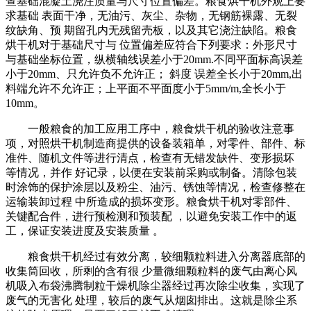
查基础混凝土浇注质量与尺寸位置偏差。粮食烘干机外观上要
求基础
表面干净，无油污、灰尘、杂物，无钢筋裸露、无裂
纹缺角、预 期留孔内无残留壳板，以及其它浇注缺陷。粮食
烘干机对于基础尺寸与 位置偏差应符合下列要求：外形尺寸
与基础坐标位置，纵横轴线误差小于20mm.不同平面标高误差
小于20mm、只允许负不允许正； 斜度 误差全长小于20mm,出
料端允许不允许正；上平面不平面度小于5mm/m,全长小于
10mm。
一般粮食的加工应用工序中，粮食烘干机的验收注意事
项，对照烘干机制造商提供的设备装箱单，对零件、部件、标
准件、随机文件等进行清点，检查有无错发缺件、变形损坏
等情况，并作 好记录，以便在安装前采购或制备。清除包装
时涂饰的保护涂层以及粉尘、油污、锈蚀等情况，检查修整在
运输装卸过程 中所造成的损坏变形。粮食烘干机对零部件、
关键配合件，进行预检测和预装配 ，以避免安装工作中的返
工，保证安装进度及安装质量 。
粮食烘干机经过有效分离，较细颗粒料进入分离器底部的
收集筒回收，所剩的含有很
少量微细颗粒料的废气由离心风
机吸入布袋沸腾制粒干燥机除尘器经过再次除尘收集，实现了
废气的无害化 处理，较后的废气从烟囱排出。这就是除尘系