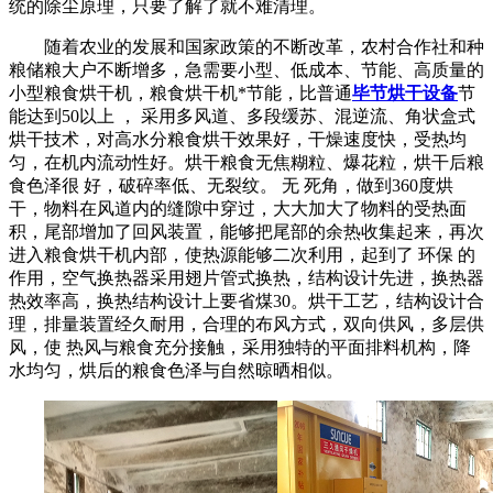
统的除尘原理，只要了解了就不难清理。
随着农业的发展和国家政策的不断改革，农村合作社和种
粮储粮大户不断增多，急需要小型、低成本、节能、高质量的
小型粮食烘干机，粮食烘干机
*节能，比普通
毕节烘干设备
节
能达到50以上 ， 采用多风道、多段缓苏、混逆流、角状盒式
烘干技术，对高水分粮食烘干效果好，干燥速度快，受热均
匀，在机内流动性好。烘干粮食无焦糊粒、爆花粒，烘干后粮
食色泽很 好，破碎率低、无裂纹。 无 死角，做到360度烘
干，物料在风道内的缝隙中穿过，大大加大了物料的受热面
积，尾部增加了回风装置，能够把尾部的余热收集起来，再次
进入粮食烘干机内部，使热源能够二次利用，起到了 环保 的
作用，空气换热器采用翅片管式换热，结构设计先进，换热器
热效率高，换热结构设计上要省煤30。烘干工艺，结构设计合
理，排量装置经久耐用，合理的布风方式，双向供风，多层供
风，使 热风与粮食充分接触，采用独特的平面排料机构，降
水均匀，烘后的粮食色泽与自然晾晒相似。